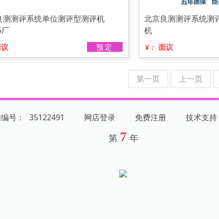
良测测评系统单位测评型测评机
北京良测测评系统测评
5厂
机
面议
预定
面议
¥：
第一页
上一页
铺编号：
35122491
网店登录
免费注册
技术支持
7
第
年