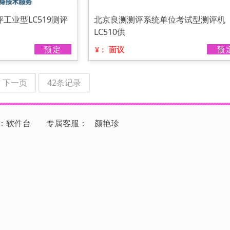
工业型LC519测评
北京良测测评系统单位考试型测评机
LC510供
预定
面议
预
¥：
下一页
42条记录
：软件台
专
属
客
服
：
颜艳珍