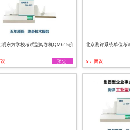
启明东方学校考试型阅卷机QM615价
北京测评系统单位考试
面议
预定
面议
¥：