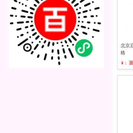
北京
格
¥：