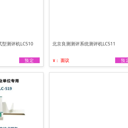
型测评机LC510
北京良测测评系统测评机LC511
预定
面议
预
¥：