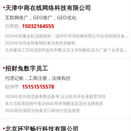
天津中商在线网络科技有限公司
互联网推广，GEO推广，GEO优化
15032164555
吕晔凯
2026年纸餐盒机选购指南：温州市华泽机械有限公司自动智能设备场景适配分析
2026年河北金明春铜铝复合散热器解析
玉米糁加工车间选型时如何判断北京玉米制糁机实力厂家？从滑县龙泰制造体系看关键考察点
招财兔数字员工
代理记账，工商注册，法律风控
15151515578
赵帅甲
2026年杭州易货服务甄选参考 认识杭州开拓者易货详情
本土沈阳美院附中集训供应商评测解读及适合选择推荐
2026苏州湖西当地看牙口碑排行优选推荐
北京环宇畅行科技有限公司