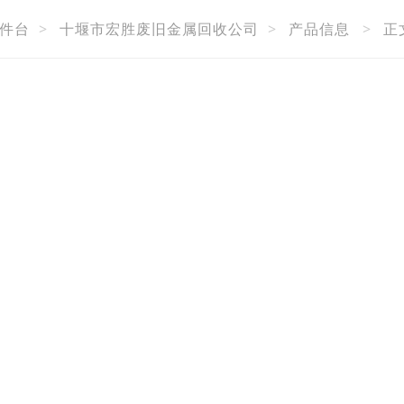
件台
>
十堰市宏胜废旧金属回收公司
>
产品信息
>
正