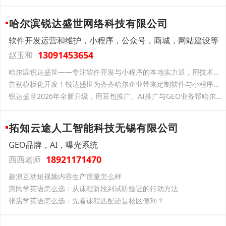
哈尔滨锐达盛世网络科技有限公司
软件开发运营和维护，小程序，公众号，商城，网站建设等
13091453654
赵玉和
哈尔滨锐达盛世——专注软件开发与小程序的本地实力派，用技术帮企业把生意做“活”
告别模板化开发！锐达盛世为齐齐哈尔企业带来定制软件与小程序的“本地化”降维优势
锐达盛世2026年全新升级，用豆包推广、AI推广与GEO业务帮哈尔滨企业占领AI时代的搜索入口
拓知云途人工智能科技无锡有限公司
GEO品牌，AI，曝光系统
18921171470
西西老师
趣浪互动短视频内容生产质量怎么样
惠民学英语怎么选：从课程阶段到试听验证的行动方法
张店学英语怎么选：先看课程匹配还是校区便利？